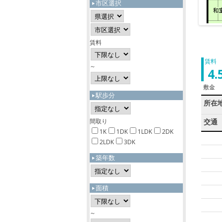
市区選択
賃料
賃料
～
4
敷金
駅歩分
所在
間取り
交通
1K
1DK
1LDK
2DK
2LDK
3DK
築年数
面積
～