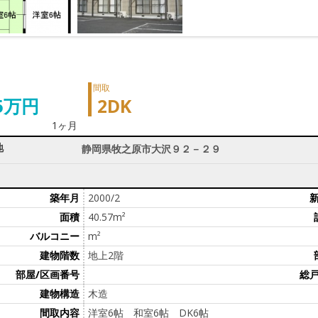
間取
.5万円
2DK
1ヶ月
地
静岡県牧之原市大沢９２－２９
築年月
2000/2
面積
40.57m²
バルコニー
m²
建物階数
地上2階
部屋/区画番号
総戸
建物構造
木造
間取内容
洋室6帖 和室6帖 DK6帖