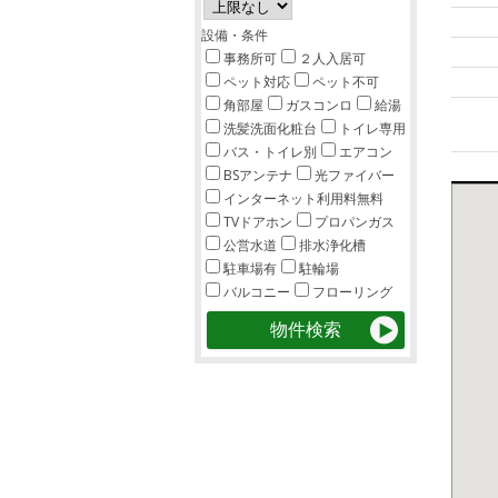
設備・条件
事務所可
２人入居可
ペット対応
ペット不可
角部屋
ガスコンロ
給湯
洗髪洗面化粧台
トイレ専用
バス・トイレ別
エアコン
BSアンテナ
光ファイバー
インターネット利用料無料
TVドアホン
プロパンガス
公営水道
排水浄化槽
駐車場有
駐輪場
バルコニー
フローリング