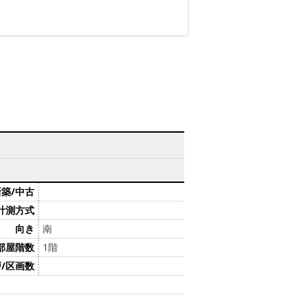
新築/中古
計測方式
向き
南
部屋階数
1階
/区画数