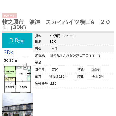
アパート
牧之原市 波津 スカイハイツ横山A ２０
１（3DK）
賃料
3.8万円
アパート
3.8
間取
3DK
万円
敷金
1ヶ月
3DK
所在地
静岡県牧之原市 波津１丁目４４－１
36.36m²
交通
築年月
1979/
構造
鉄骨造
面積
建物:36.36m²
階数
地上 2階
物件番号
ck10