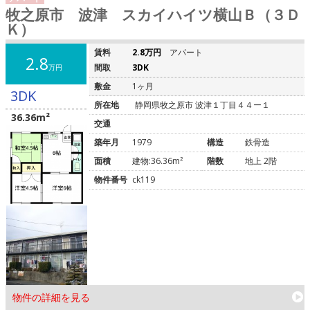
牧之原市 波津 スカイハイツ横山Ｂ（３Ｄ
Ｋ）
賃料
2.8万円
アパート
2.8
間取
3DK
万円
敷金
1ヶ月
3DK
所在地
静岡県牧之原市 波津１丁目４４ー１
36.36m²
交通
築年月
1979
構造
鉄骨造
面積
建物:36.36m²
階数
地上 2階
物件番号
ck119
物件の詳細を見る