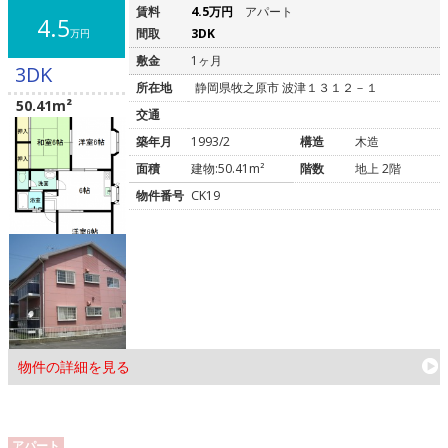
賃料
4.5万円
アパート
4.5
間取
3DK
万円
敷金
1ヶ月
3DK
所在地
静岡県牧之原市 波津１３１２－１
50.41m²
交通
築年月
1993/2
構造
木造
面積
建物:50.41m²
階数
地上 2階
物件番号
CK19
物件の詳細を見る
アパート