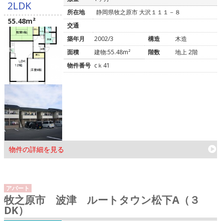
2LDK
所在地
静岡県牧之原市 大沢１１１－８
55.48m²
交通
築年月
2002/3
構造
木造
面積
建物:55.48m²
階数
地上 2階
物件番号
cｋ41
物件の詳細を見る
アパート
牧之原市 波津 ルートタウン松下A（３
DK）