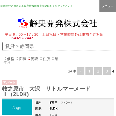
静岡県牧之原市の不動産情報は静央開発におまかせください！
メニュー
平日 9：00～17：30 土日祝日・営業時間外は事前予約対応
TEL
0548-52-2442
賃貸 > 静岡県
価格
面積
間取
住所
築
年月
34件
«
1
2
3
4
アパート
牧之原市 大沢 リトルマーメード
Ⅱ（2LDK)
賃料
5万円
アパート
5
間取
2LDK
万円
敷金
1ヶ月