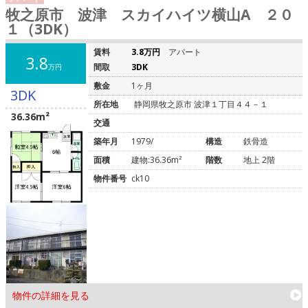
牧之原市 波津 スカイハイツ横山A ２０
１（3DK）
賃料
3.8万円
アパート
3.8
間取
3DK
万円
敷金
1ヶ月
3DK
所在地
静岡県牧之原市 波津１丁目４４－１
36.36m²
交通
築年月
1979/
構造
鉄骨造
面積
建物:36.36m²
階数
地上 2階
物件番号
ck10
物件の詳細を見る