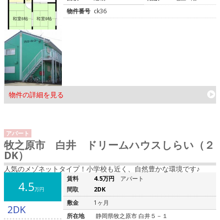
物件番号
ck36
物件の詳細を見る
アパート
牧之原市 白井 ドリームハウスしらい（２
DK）
人気のメゾネットタイプ！小学校も近く、自然豊かな環境です♪
賃料
4.5万円
アパート
4.5
間取
2DK
万円
敷金
1ヶ月
2DK
所在地
静岡県牧之原市 白井５－１