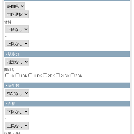
賃料
～
駅歩分
間取り
1K
1DK
1LDK
2DK
2LDK
3DK
築年数
面積
～
設備・条件