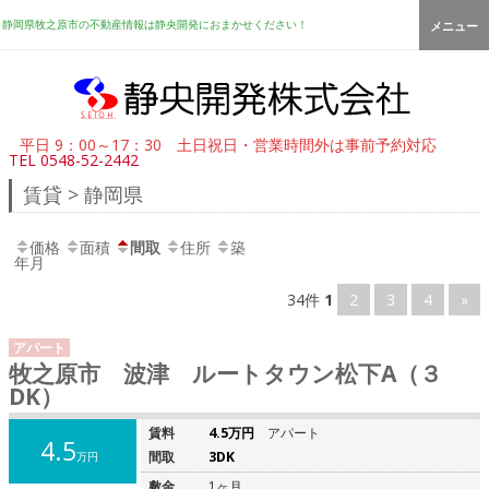
静岡県牧之原市の不動産情報は静央開発におまかせください！
メニュー
平日 9：00～17：30 土日祝日・営業時間外は事前予約対応
TEL
0548-52-2442
賃貸 > 静岡県
価格
面積
間取
住所
築
年月
34件
1
2
3
4
»
アパート
牧之原市 波津 ルートタウン松下A（３
DK）
賃料
4.5万円
アパート
4.5
間取
3DK
万円
敷金
1ヶ月