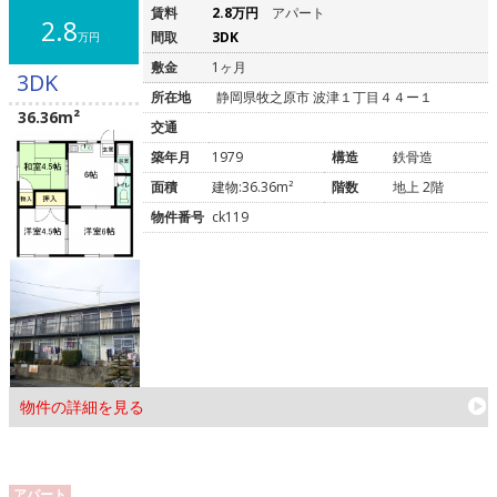
賃料
2.8万円
アパート
2.8
間取
3DK
万円
敷金
1ヶ月
3DK
所在地
静岡県牧之原市 波津１丁目４４ー１
36.36m²
交通
築年月
1979
構造
鉄骨造
面積
建物:36.36m²
階数
地上 2階
物件番号
ck119
物件の詳細を見る
アパート