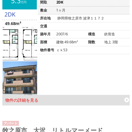
5.3
間取
2DK
万円
敷金
1ヶ月
2DK
所在地
静岡県牧之原市 波津１１７２
49.68m²
交通
築年月
2007/6
構造
鉄骨造
面積
建物:49.68m²
階数
地上 3階
物件番号
ｃｋ53
物件の詳細を見る
アパート
牧之原市 大沢 リトルマーメード