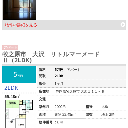
物件の詳細を見る
アパート
牧之原市 大沢 リトルマーメード
Ⅱ（2LDK)
賃料
5万円
アパート
5
間取
2LDK
万円
敷金
1ヶ月
2LDK
所在地
静岡県牧之原市 大沢１１１－８
55.48m²
交通
築年月
2002/3
構造
木造
面積
建物:55.48m²
階数
地上 2階
物件番号
cｋ41