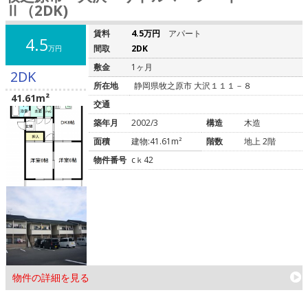
Ⅱ（2DK)
賃料
4.5万円
アパート
4.5
間取
2DK
万円
敷金
1ヶ月
2DK
所在地
静岡県牧之原市 大沢１１１－８
41.61m²
交通
築年月
2002/3
構造
木造
面積
建物:41.61m²
階数
地上 2階
物件番号
cｋ42
物件の詳細を見る