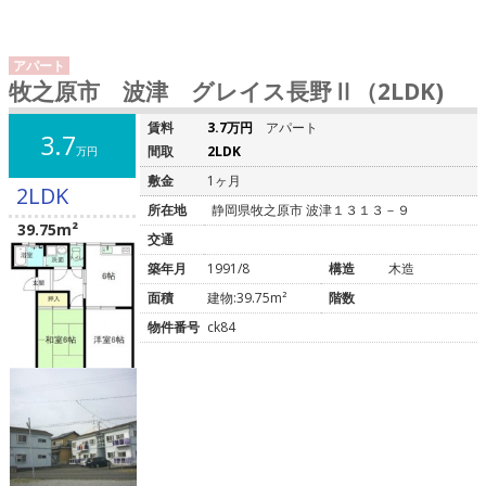
アパート
牧之原市 波津 グレイス長野Ⅱ（2LDK)
賃料
3.7万円
アパート
3.7
間取
2LDK
万円
敷金
1ヶ月
2LDK
所在地
静岡県牧之原市 波津１３１３－９
39.75m²
交通
築年月
1991/8
構造
木造
面積
建物:39.75m²
階数
物件番号
ck84