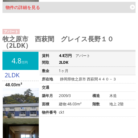
物件の詳細を見る
アパート
牧之原市 西萩間 グレイス長野１０
（2LDK）
賃料
4.8万円
アパート
4.8
間取
2LDK
万円
敷金
1ヶ月
2LDK
所在地
静岡県牧之原市 西萩間４４０－３
48.03m²
交通
築年月
2009/3
構造
木造
面積
建物:48.03m²
階数
地上 2階
物件番号
ck1