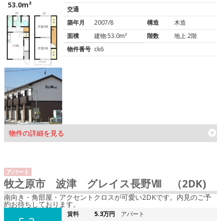
53.0m²
交通
築年月
2007/8
構造
木造
面積
建物:53.0m²
階数
地上 2階
物件番号
ck6
物件の詳細を見る
アパート
牧之原市 波津 グレイス長野Ⅷ （2DK)
南向き・角部屋・アクセントクロスが可愛い2DKです。内見のご予
約お待ちしております。
賃料
5.3万円
アパート