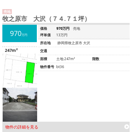
売地
牧之原市 大沢（７４.７１坪）
価格
970万円
売地
970
坪単価
13万円
万円
所在地
静岡県牧之原市 大沢
247m²
交通
面積
土地:247m²
階数
物件番号
bt36
物件の詳細を見る