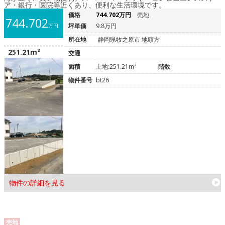
ア・銀行・医院等近くあり、便利な生活環境です。
価格
744.702万円
売地
744.702
坪単価
9.8万円
万円
所在地
静岡県牧之原市 地頭方
251.21m²
交通
面積
土地:251.21m²
階数
物件番号
bt26
物件の詳細を見る
売地