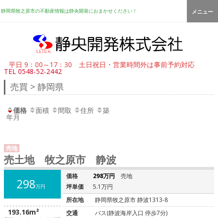
静岡県牧之原市の不動産情報は静央開発におまかせください！
メニュー
平日 9：00～17：30 土日祝日・営業時間外は事前予約対応
TEL
0548-52-2442
売買 > 静岡県
価格
面積
間取
住所
築
年月
売地
売土地 牧之原市 静波
価格
298万円
売地
298
坪単価
5.1万円
万円
所在地
静岡県牧之原市 静波1313-8
193.16m²
交通
バス(静波海岸入口 停歩7分)