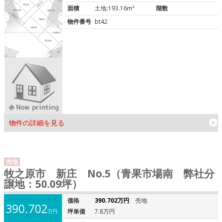
面積
土地:193.16m²
階数
物件番号
bt42
物件の詳細を見る
売地
牧之原市 新庄 No.5（青果市場南 弊社分
譲地：50.09坪）
価格
390.702万円
売地
390.702
坪単価
7.8万円
万円