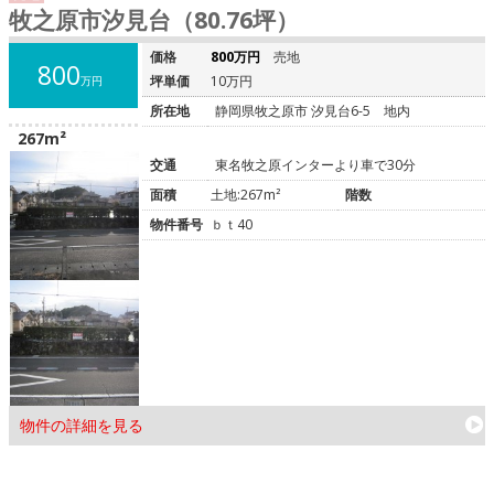
牧之原市汐見台（80.76坪）
価格
800万円
売地
800
坪単価
10万円
万円
所在地
静岡県牧之原市 汐見台6-5 地内
267m²
交通
東名牧之原インターより車で30分
面積
土地:267m²
階数
物件番号
ｂｔ40
物件の詳細を見る