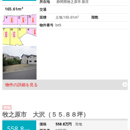
所在地
静岡県牧之原市 新庄
165.61m²
交通
面積
土地:165.61m²
階数
物件番号
bt9
物件の詳細を見る
売地
牧之原市 大沢（５５.８８坪）
価格
558.8万円
売地
558.8