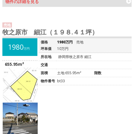
物件の詳細を見る
売地
牧之原市 細江（１９８.４１坪）
価格
1980万円
売地
1980
坪単価
10万円
万円
所在地
静岡県牧之原市 細江
655.95m²
交通
面積
土地:655.95m²
階数
物件番号
bt33