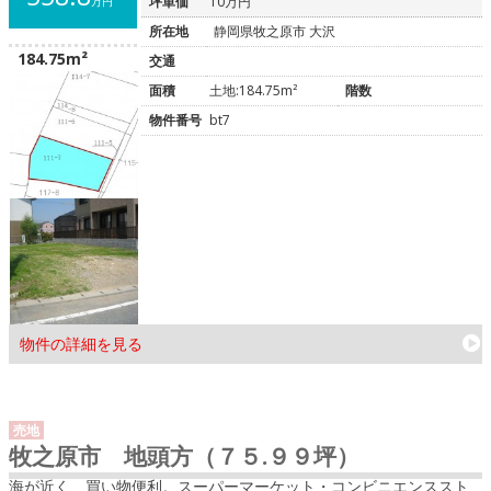
坪単価
10万円
万円
所在地
静岡県牧之原市 大沢
184.75m²
交通
面積
土地:184.75m²
階数
物件番号
bt7
物件の詳細を見る
売地
牧之原市 地頭方（７５.９９坪）
海が近く、買い物便利。スーパーマーケット・コンビニエンススト