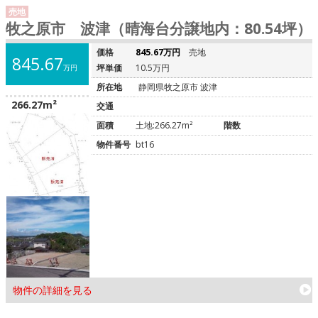
売地
牧之原市 波津（晴海台分譲地内：80.54坪）
価格
845.67万円
売地
845.67
坪単価
10.5万円
万円
所在地
静岡県牧之原市 波津
266.27m²
交通
面積
土地:266.27m²
階数
物件番号
bt16
物件の詳細を見る